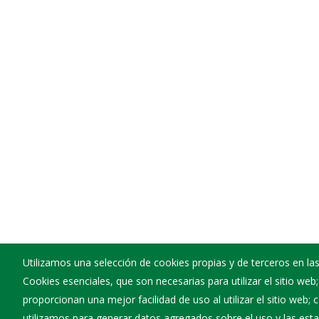
Utilizamos una selección de cookies propias y de terceros en las
Cookies esenciales, que son necesarias para utilizar el sitio web
Ayuntamiento de Padilla de Abajo
proporcionan una mejor facilidad de uso al utilizar el sitio web;
:
Plaza Mayor, 1 - 09109
utilizamos para generar datos agregados sobre el uso y las estad