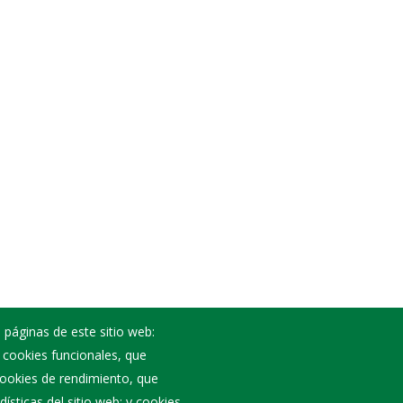
 páginas de este sitio web:
; cookies funcionales, que
Noticias
 cookies de rendimiento, que
Eventos
ísticas del sitio web; y cookies